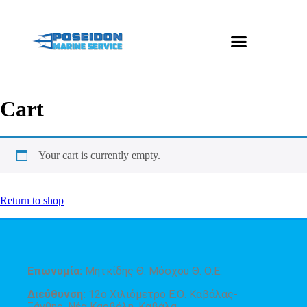
Cart
Your cart is currently empty.
Return to shop
Επωνυμία:
Μητκίδης Θ. Μόσχου Θ. Ο.Ε.
Διεύθυνση:
12ο Χιλιόμετρο Ε.Ο. Καβάλας-
Ξάνθης, Νέα Καρβάλη, Καβάλα