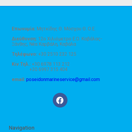
Επωνυμία:
Μητκίδης Θ. Μόσχου Θ. Ο.Ε.
Διεύθυνση:
12ο Χιλιόμετρο Ε.Ο. Καβάλας-
Ξάνθης, Νέα Καρβάλη, Καβάλα
Τηλέφωνο:
+30 2510 232 125
Κιν.Τηλ.:
+30 6978 113 212
+30 6997 315 404
email:
poseidonmarineservice@gmail.com
Navigation